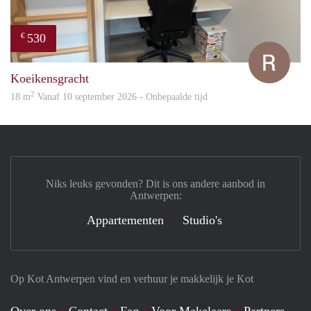
530
€
Rube
Koeikensgracht
2
18 m
Vanaf 10 september 2026 - Onbepaalde tijd
Niks leuks gevonden? Dit is ons andere aanbod in
Antwerpen:
Appartementen
Studio's
Op Kot Antwerpen vind en verhuur je makkelijk je Kot
Over ons
Contact
Faq
Voor Makelaars
Partners