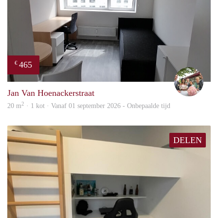
465
€
Chris
Jan Van Hoenackerstraat
2
20 m
· 1 kot · Vanaf 01 september 2026 - Onbepaalde tijd
DELEN