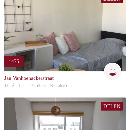
475
€
Ann
Jan Vanhoenackerstraat
2
18 m
· 1 kot · Per direct - Bepaalde tijd
DELEN