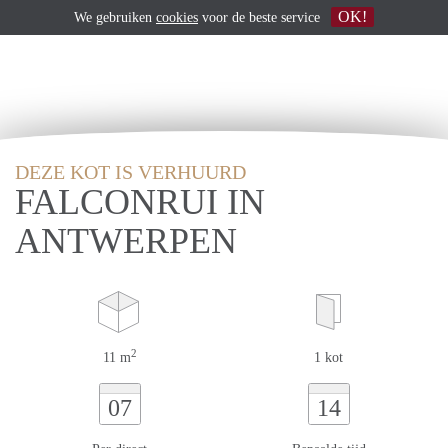
OK!
We gebruiken
cookies
voor de beste service
DEZE KOT IS VERHUURD
FALCONRUI IN
ANTWERPEN
2
11 m
1 kot
07
14