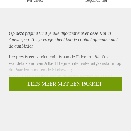
Per direct
Bepaalde tijd
Op deze pagina vind je alle informatie over deze Kot in
Antwerpen. Als je vragen hebt kun je contact opnemen met
de aanbieder.
Lexpres is een studentenhuis aan de Falconrui 84. Op
wandelafstand van Albert Heijn en de leuke uitgaansbuurt op
de Paardenmarkt en de Stadswaag.
Kot 5 is een gezellige kot op de eerste verdieping aan de
binnenkant van het gebouw. Ze heeft een hoogslaper en
LEES MEER MET EEN PAKKET!
eigen douche cel met lavabo. Je deelt de wc en keuken op de
gang met je kot genoten op dezelfde verdieping.
De kot wordt verhuurd met een éénpersoons matras,
boekenkast, kleerkast, bureau en bureaustoel.