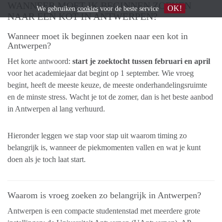
WANNEER MOET IK BEGINNEN ZOEKEN
OK!
We gebruiken
cookies
voor de beste service
NAAR EEN KOT IN ANTWERPEN?
Wanneer moet ik beginnen zoeken naar een kot in
Antwerpen?
Het korte antwoord:
start je zoektocht tussen februari en april
voor het academiejaar dat begint op 1 september. Wie vroeg
begint, heeft de meeste keuze, de meeste onderhandelingsruimte
en de minste stress. Wacht je tot de zomer, dan is het beste aanbod
in Antwerpen al lang verhuurd.
Hieronder leggen we stap voor stap uit waarom timing zo
belangrijk is, wanneer de piekmomenten vallen en wat je kunt
doen als je toch laat start.
Waarom is vroeg zoeken zo belangrijk in Antwerpen?
Antwerpen is een compacte studentenstad met meerdere grote