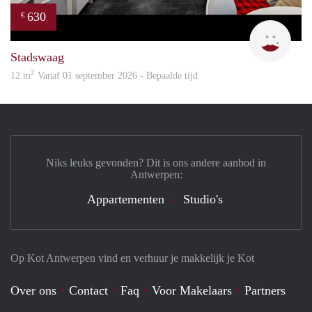
630
€
Rani
Stadswaag
2
12 m
Vanaf 01 september 2026 - Bepaalde tijd
Niks leuks gevonden? Dit is ons andere aanbod in
Antwerpen:
Appartementen
Studio's
Op Kot Antwerpen vind en verhuur je makkelijk je Kot
Over ons
Contact
Faq
Voor Makelaars
Partners