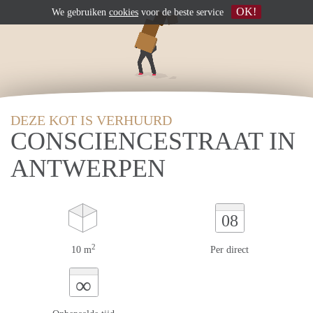
OK!
We gebruiken
cookies
voor de beste service
DEZE KOT IS VERHUURD
CONSCIENCESTRAAT IN
ANTWERPEN
08
2
10 m
Per direct
∞