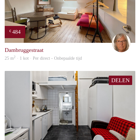
484
€
Mari
Dambruggestraat
2
25 m
· 1 kot · Per direct - Onbepaalde tijd
DELEN