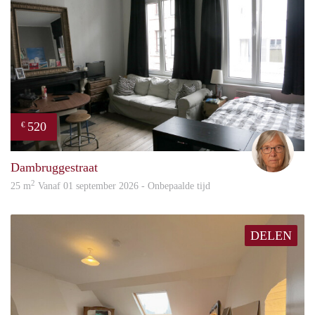
520
€
Mari
Dambruggestraat
2
25 m
Vanaf 01 september 2026 - Onbepaalde tijd
DELEN