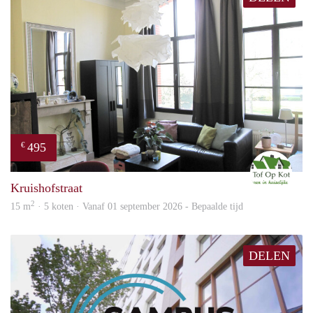
495
€
M
Kruishofstraat
2
15 m
· 5 koten · Vanaf 01 september 2026 - Bepaalde tijd
DELEN