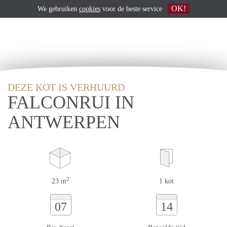
OK!
We gebruiken
cookies
voor de beste service
DEZE KOT IS VERHUURD
FALCONRUI IN
ANTWERPEN
2
23 m
1 kot
07
14