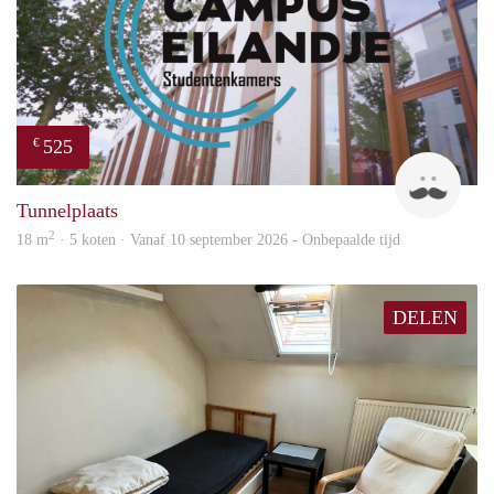
525
€
Leon
Tunnelplaats
2
18 m
· 5 koten · Vanaf 10 september 2026 - Onbepaalde tijd
DELEN