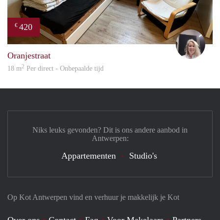
420
€
Evi
Oranjestraat
2
18 m
Per direct - Onbepaalde tijd
Niks leuks gevonden? Dit is ons andere aanbod in
Antwerpen:
Appartementen
Studio's
Op Kot Antwerpen vind en verhuur je makkelijk je Kot
Over ons
Contact
Faq
Voor Makelaars
Partners