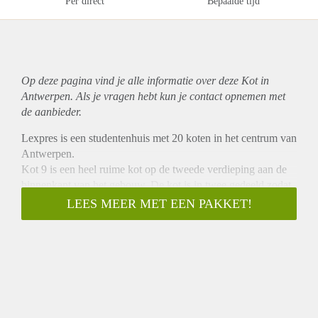
Per direct
Bepaalde tijd
Op deze pagina vind je alle informatie over deze Kot in
Antwerpen. Als je vragen hebt kun je contact opnemen met
de aanbieder.
Lexpres is een studentenhuis met 20 koten in het centrum van
Antwerpen.
Kot 9 is een heel ruime kot op de tweede verdieping aan de
binnenkant van het gebouw. De kot is in twee gedeeld zodat
je zit- en slaapruimte afzonderlijk zijn. Je hebt ook een eigen
LEES MEER MET EEN PAKKET!
douche cel en lavabo. De WC en keuken deel je met drie
andere kot genoten. De kot wordt verhuurd met een
éénpersoons matras, boekenkast, kleerkast, bureau en
bureaustoel.
Lexpres ligt dicht bij de Paardenmarkt en de Stadswaag.
Albert Heijn is recht tegenover de deur.
Wij verhuren enkel aan studenten.