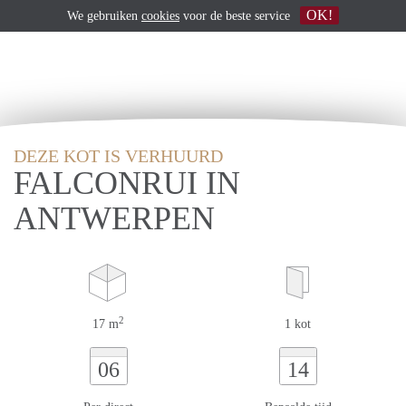
OK!
We gebruiken
cookies
voor de beste service
DEZE KOT IS VERHUURD
FALCONRUI IN
ANTWERPEN
2
17 m
1 kot
06
14