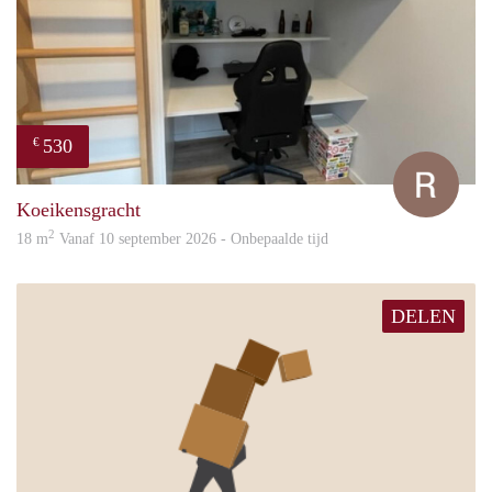
530
€
Rube
Koeikensgracht
2
18 m
Vanaf 10 september 2026 - Onbepaalde tijd
DELEN