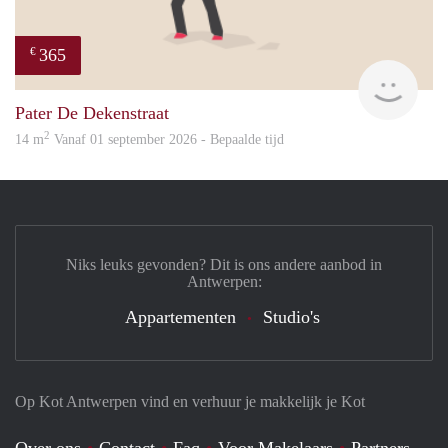
365
€
Paul
Pater De Dekenstraat
2
14 m
Vanaf 01 september 2026 - Bepaalde tijd
Niks leuks gevonden? Dit is ons andere aanbod in
Antwerpen:
Appartementen
Studio's
Op Kot Antwerpen vind en verhuur je makkelijk je Kot
Over ons
Contact
Faq
Voor Makelaars
Partners