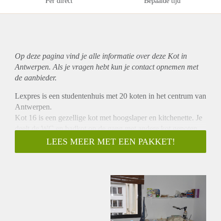
Per direct
Bepaalde tijd
Op deze pagina vind je alle informatie over deze Kot in
Antwerpen. Als je vragen hebt kun je contact opnemen met
de aanbieder.
Lexpres is een studentenhuis met 20 koten in het centrum van
Antwerpen.
Kot 16 is een gezellige kot met hoogslaper en kitchenette. Je
deelt de WC en badkot op de gang met andere kot genoten.
De badkot werd in de zomer van 2019 volledig vernieuwd.
LEES MEER MET EEN PAKKET!
De kot wordt verhuurd met een éénpersoons matras,
boekenkast, kleerkast, bureau en bureaustoel.
Lexpres ligt dicht bij de Paardenmarkt en de Stadswaag.
Albert Heijn is recht tegenover de deur.
Wij verhuren enkel aan studenten.