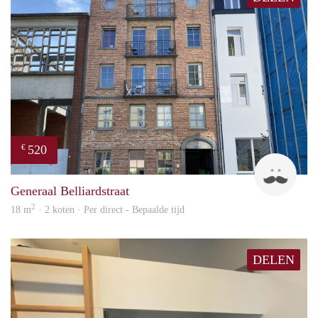
520
€
Tom
Generaal Belliardstraat
2
18 m
· 2 koten · Per direct - Bepaalde tijd
DELEN