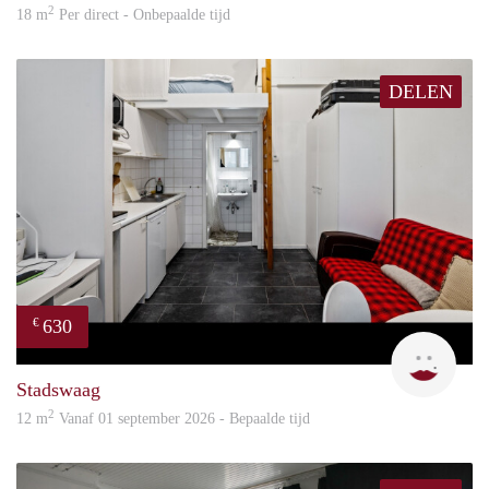
2
18 m
Per direct - Onbepaalde tijd
DELEN
630
€
Rani
Stadswaag
2
12 m
Vanaf 01 september 2026 - Bepaalde tijd