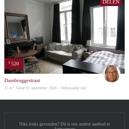
DELEN
520
€
Mari
Dambruggestraat
2
25 m
Vanaf 01 september 2026 - Onbepaalde tijd
Niks leuks gevonden? Dit is ons andere aanbod in
Antwerpen: