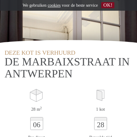
OK!
We gebruiken
cookies
voor de beste service
DEZE KOT IS VERHUURD
DE MARBAIXSTRAAT IN
ANTWERPEN
2
28 m
1 kot
06
28