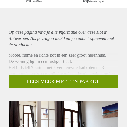
Per direct
Bepaalde tijd
Op deze pagina vind je alle informatie over deze Kot in
Antwerpen. Als je vragen hebt kun je contact opnemen met
de aanbieder.
Mooie, ruime en lichte kot in een zeer groot herenhuis.
De woning ligt in een rustige straat.
Het huis telt 7 koten met 2 vernieuwde badkoten en 3
vernieuwde wc’s, een volledig geïnstalleerde keuken op het
gelijkvloers, een kitchenette op de 1ste verdieping en een
LEES MEER MET EEN PAKKET!
lounge terras op de 2de verdieping. Op het gelijkvloers is er
tevens een gezamenlijke living met televisie en een groene
tuin met fietsenstalling. Op je kot heb je ook televisie
aansluiting. De verwarmingsketel, elektriciteit en de daken
zijn recentelijk vernieuwd en het huis is gekeurd op
brandveiligheid en op woonkwaliteit door de stadsdienst.
De huurprijs is inclusief gas, water, elektriciteit, internet, TV