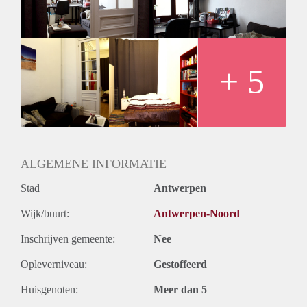
aansluiting en een poetsvrouw voor de gezamenlijke ruimtes.
Het studentenhuis ligt vlakbij verschillende campussen en op
1 minuut stappen van metrolijnen 2,3,5, en 6, tramlijn 12,
bussen 19 en 23. Op 5 minuten ben je met de metro aan het
Centraal Station. Supermarkten, bakker , cafés en
+ 5
eetgelegenheden liggen op wandelafstand. Ook het groene
‘park Spoor Noord’ is vlakbij.
ALGEMENE INFORMATIE
Stad
Antwerpen
Wijk/buurt:
Antwerpen-Noord
Inschrijven gemeente:
Nee
Opleverniveau:
Gestoffeerd
Huisgenoten:
Meer dan 5