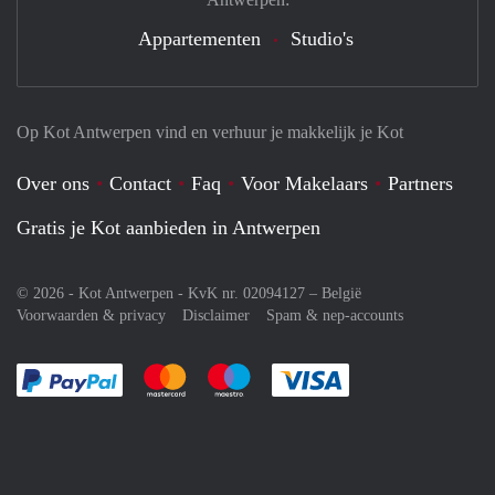
Appartementen
Studio's
Op Kot Antwerpen vind en verhuur je makkelijk je Kot
Over ons
Contact
Faq
Voor Makelaars
Partners
Gratis je Kot aanbieden in Antwerpen
© 2026 - Kot Antwerpen - KvK nr. 02094127 –
België
Voorwaarden & privacy
Disclaimer
Spam & nep-accounts
Je rekent gemakkelijk af met Paypal
Je rekent gemakkelijk af met Mastercard
Je rekent gemakkelijk af met Meastro
Je rekent gemakkelijk 