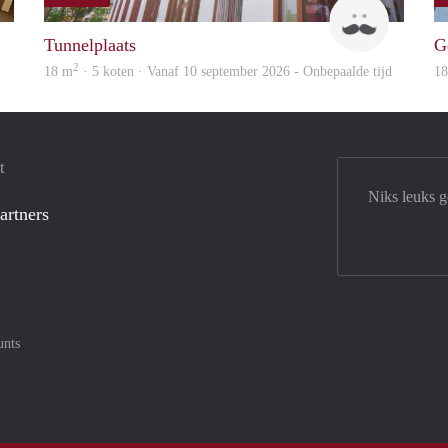
Evi
Leon
Tunnelplaats
G
2
18 m
· 5 koten · Vanaf 10 september 2026 - Onbepaalde tijd
1
t
Niks leuks 
artners
unts
tercard
af met Meastro
nt gemakkelijk af met Visa