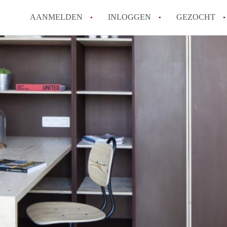
AANMELDEN
INLOGGEN
GEZOCHT
Zijn kosten zoals water, g
kot?
Wat is het Vlaams Kotlabe
Wat is het verschil tussen
Hoeveel kost een student
Wanneer moet ik beginnen
Alle veelgestelde vragen