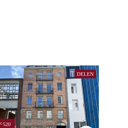
DELEN
520
€