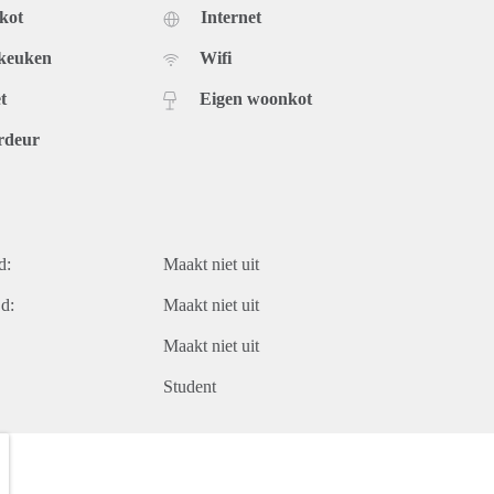
kot
Internet
 keuken
Wifi
t
Eigen woonkot
rdeur
d:
Maakt niet uit
d:
Maakt niet uit
Maakt niet uit
Student