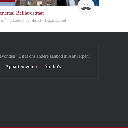
Tom
eneraal Belliardstraat
2
8 m
· 2 koten · Per direct - Bepaalde tijd
gevonden? Dit is ons andere aanbod in Antwerpen:
Appartementen
Studio's