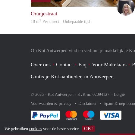
Oranjestraat
2
18 m
Per direct - Onbepaalde tijd
Op Kot Antwerpen vind en verhuur je makkelijk je Ko
Over ons
Contact
Faq
Voor Makelaars
P
Gratis je Kot aanbieden in Antwerpen
© 2026 - Kot Antwerpen - KvK nr. 02094127 –
België
Voorwaarden & privacy
Disclaimer
Spam & nep-acco
Je rekent gemakkelijk af met Paypal
Je rekent gemakkelijk af met Mas
Je rekent gemakkelijk 
Je reke
OK!
We gebruiken
cookies
voor de beste service