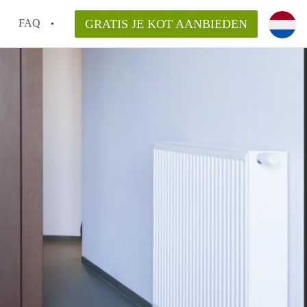
FAQ
GRATIS JE KOT AANBIEDEN
as en internet inbegrepen in de huurprijs van een
l en waarom is het belangrijk?
 een kot, studio en appartement?
enkot in Antwerpen gemiddeld?
 zoeken naar een kot in Antwerpen?