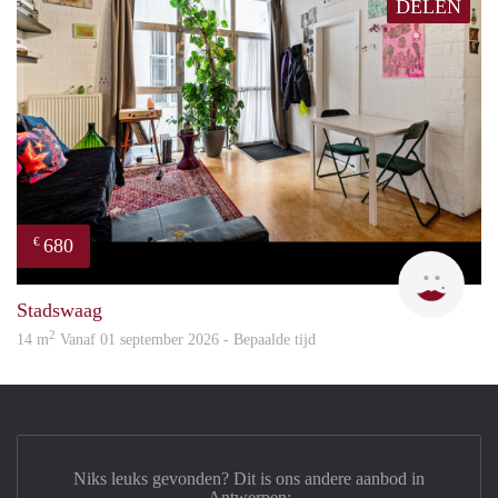
DELEN
680
€
Rani
Stadswaag
2
14 m
Vanaf 01 september 2026 - Bepaalde tijd
Niks leuks gevonden? Dit is ons andere aanbod in
Antwerpen: