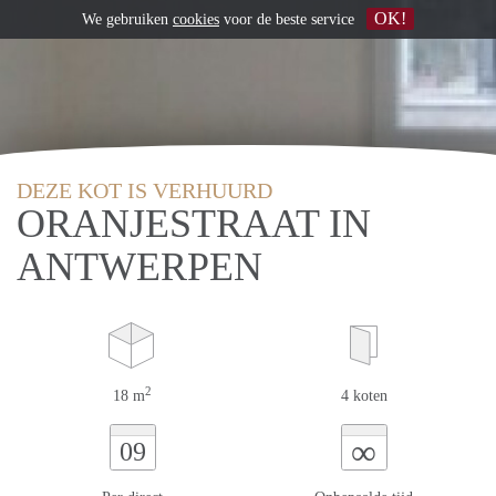
OK!
We gebruiken
cookies
voor de beste service
DEZE KOT IS VERHUURD
ORANJESTRAAT IN
ANTWERPEN
2
18 m
4 koten
∞
09