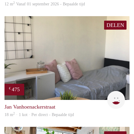
2
12 m
Vanaf 01 september 2026 - Bepaalde tijd
DELEN
475
€
Ann
Jan Vanhoenackerstraat
2
18 m
· 1 kot · Per direct - Bepaalde tijd