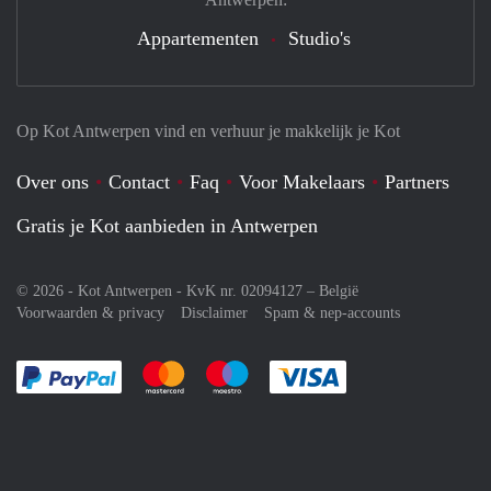
Appartementen
Studio's
Op Kot Antwerpen vind en verhuur je makkelijk je Kot
Over ons
Contact
Faq
Voor Makelaars
Partners
Gratis je Kot aanbieden in Antwerpen
© 2026 - Kot Antwerpen - KvK nr. 02094127 –
België
Voorwaarden & privacy
Disclaimer
Spam & nep-accounts
Je rekent gemakkelijk af met Paypal
Je rekent gemakkelijk af met Mastercard
Je rekent gemakkelijk af met Meastro
Je rekent gemakkelijk 