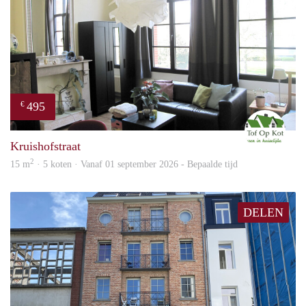
495
€
M
Kruishofstraat
2
15 m
· 5 koten · Vanaf 01 september 2026 - Bepaalde tijd
DELEN