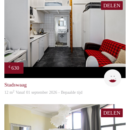
DELEN
630
€
Rani
Stadswaag
2
12 m
Vanaf 01 september 2026 - Bepaalde tijd
DELEN