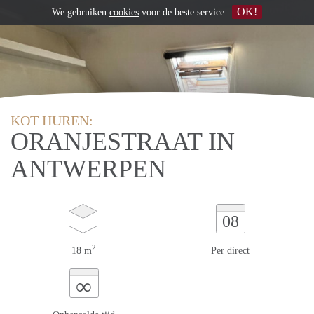
OK!
We gebruiken
cookies
voor de beste service
KOT HUREN:
ORANJESTRAAT IN
ANTWERPEN
08
2
18 m
Per direct
∞