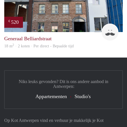
520
€
Tom
Generaal Belliardstraat
2
18 m
· 2 koten · Per direct - Bepaalde tijd
Niks leuks gevonden? Dit is ons andere aanbod in
Antwerpen:
Appartementen
Studio's
Op Kot Antwerpen vind en verhuur je makkelijk je Kot