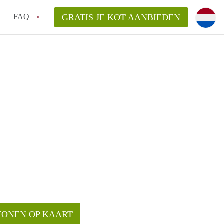
FAQ
GRATIS JE KOT AANBIEDEN
as en internet inbegrepen in de huurprijs van een
l en waarom is het belangrijk?
 een kot, studio en appartement?
enkot in Antwerpen gemiddeld?
 zoeken naar een kot in Antwerpen?
TONEN OP KAART