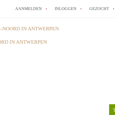
AANMELDEN
INLOGGEN
GEZOCHT
Zijn kosten zoals water, g
-NOORD IN ANTWERPEN
kot?
RD IN ANTWERPEN
Wat is het Vlaams Kotlabe
Wat is het verschil tussen
Hoeveel kost een student
Wanneer moet ik beginnen
Alle veelgestelde vragen