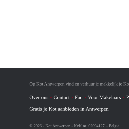
Op Kot Antwerpen vind en verhuur je makkelijk je Ko
Over ons
Contact
Faq
Voor Makelaars
P
Gratis je Kot aanbieden in Antwerpen
© 2026 - Kot Antwerpen - KvK nr. 02094127 –
België