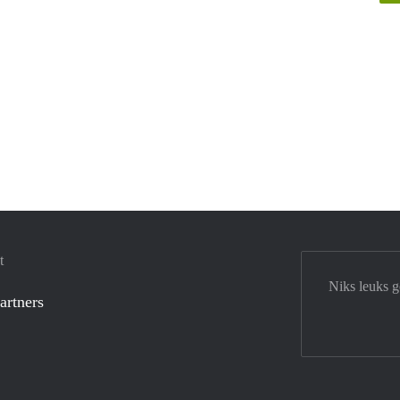
t
Niks leuks 
artners