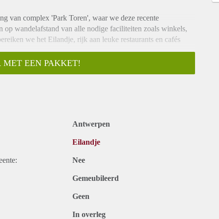
ng van complex 'Park Toren', waar we deze recente
 op wandelafstand van alle nodige faciliteiten zoals winkels,
reiken we het Eilandje, rijk aan leuke restaurants en cafés
n de AP Hogeschool. Op vijf minuten fietsen bevindt zich dan
 MET EEN PAKKET!
oegang geeft tot de badkot voorzien van lavabo, douche en
orzien van een kitchenette met koelkast, kookplaat en oven. De
val en geven toegang tot het ruime terras van 18,8 m² met zicht
Antwerpen
rd.
andverzekering, onderhoud lift, syndicus).
Eilandje
warming en water.
?
eente:
Nee
Gemeubileerd
Geen
In overleg