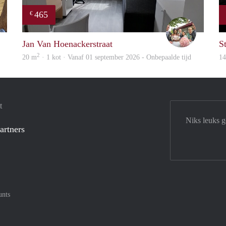
465
€
Blue
Christa
Jan Van Hoenackerstraat
S
2
20 m
· 1 kot · Vanaf 01 september 2026 - Onbepaalde tijd
1
t
Niks leuks 
artners
unts
tercard
af met Meastro
nt gemakkelijk af met Visa