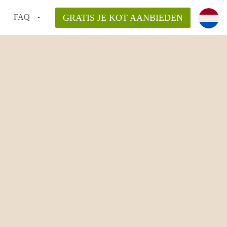
FAQ
GRATIS JE KOT AANBIEDEN
as en internet inbegrepen in de huurprijs van een
l en waarom is het belangrijk?
 een kot, studio en appartement?
enkot in Antwerpen gemiddeld?
 zoeken naar een kot in Antwerpen?