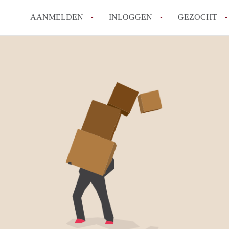
AANMELDEN
INLOGGEN
GEZOCHT
Zijn kosten zoals water, g
kot?
Wat is het Vlaams Kotlabe
Wat is het verschil tussen
Hoeveel kost een student
Wanneer moet ik beginnen
Alle veelgestelde vragen