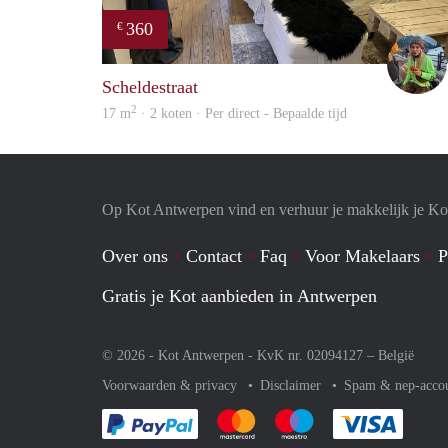
360
€
Scheldestraat
2
17 m
· 2 koten · Per direct - Bepaalde tijd
Op Kot Antwerpen vind en verhuur je makkelijk je Ko
Over ons
Contact
Faq
Voor Makelaars
P
Gratis je Kot aanbieden in Antwerpen
© 2026 - Kot Antwerpen - KvK nr. 02094127 –
België
Voorwaarden & privacy
Disclaimer
Spam & nep-acco
Je rekent gemakkelijk af met Paypal
Je rekent gemakkelijk af met Mas
Je rekent gemakkelijk 
Je reke