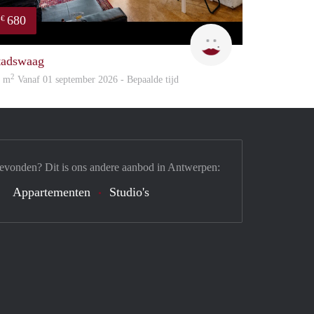
680
€
Rani
tadswaag
2
4 m
Vanaf 01 september 2026 - Bepaalde tijd
gevonden? Dit is ons andere aanbod in Antwerpen:
Appartementen
Studio's