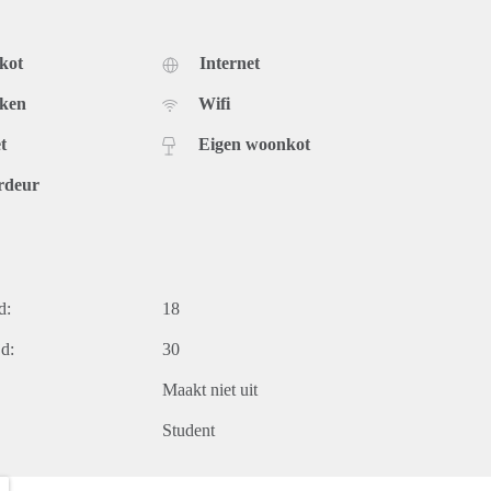
kot
Internet
uken
Wifi
t
Eigen woonkot
rdeur
d:
18
d:
30
Maakt niet uit
Student