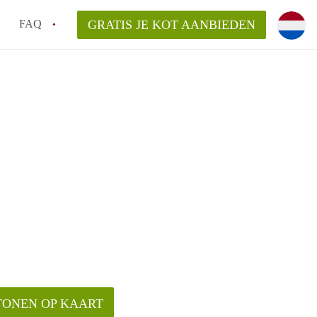
FAQ
GRATIS JE KOT AANBIEDEN
as en internet inbegrepen in de huurprijs van een
l en waarom is het belangrijk?
 een kot, studio en appartement?
enkot in Antwerpen gemiddeld?
 zoeken naar een kot in Antwerpen?
TONEN OP KAART