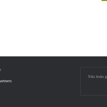
t
Niks leuks 
artners