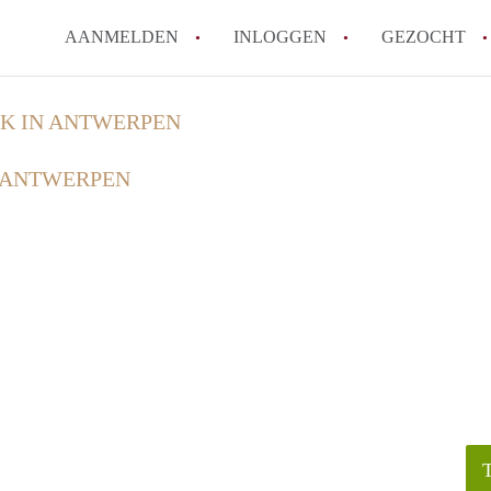
AANMELDEN
INLOGGEN
GEZOCHT
Zijn kosten zoals water, g
K IN ANTWERPEN
kot?
 ANTWERPEN
Wat is het Vlaams Kotlabe
Wat is het verschil tussen
Hoeveel kost een student
Wanneer moet ik beginnen
Alle veelgestelde vragen