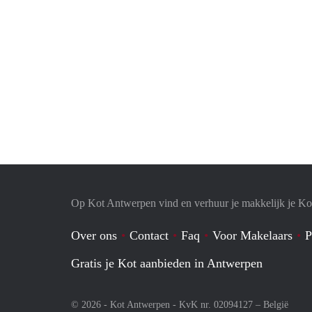
Op Kot Antwerpen vind en verhuur je makkelijk je Ko
Over ons
Contact
Faq
Voor Makelaars
P
Gratis je Kot aanbieden in Antwerpen
© 2026 - Kot Antwerpen - KvK nr. 02094127 –
België