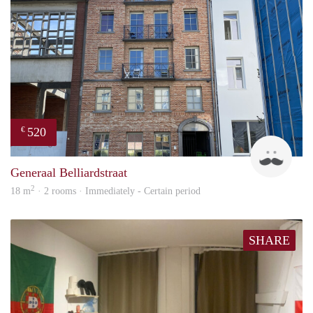
520
€
Tom
Generaal Belliardstraat
2
18 m
· 2 rooms · Immediately - Certain period
SHARE