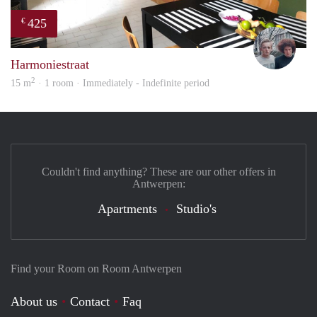
425
€
Schel
Harmoniestraat
2
15 m
· 1 room · Immediately - Indefinite period
Couldn't find anything? These are our other offers in
Antwerpen:
Apartments
Studio's
Find your Room on Room Antwerpen
About us
Contact
Faq