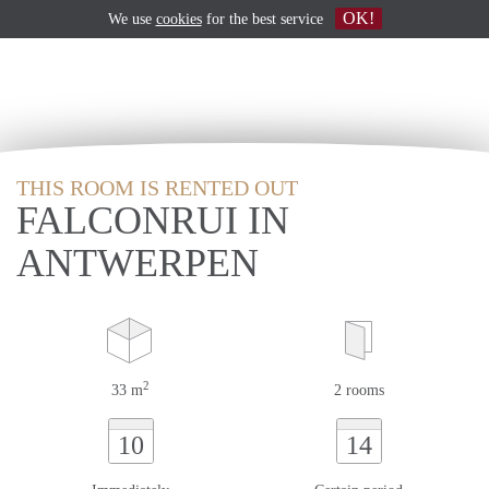
OK!
We use
cookies
for the best service
THIS ROOM IS RENTED OUT
FALCONRUI IN
ANTWERPEN
2
33 m
2 rooms
10
14