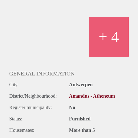
Albert Heijn is recht tegenover de deur.
Wij verhuren enkel aan studenten.
+ 4
GENERAL INFORMATION
City
Antwerpen
District/Neighbourhood:
Amandus - Atheneum
Register municipality:
No
Status:
Furnished
Housemates:
More than 5