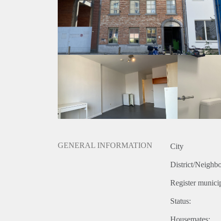
Annual contract. Ingoing survey 100 euro VAT incl.
FR: Appartement étudiant meublé au 5ème étage dan
salle de bains avec toilettes, lavabo et douche. La cui
équipée d'appareils électroménagers et d'ustensiles 
vous pouvez utiliser la machine à laver et le sèche-
fournir par vous-même) disponiblesLe loyer comprend l
Sont également inclus : le nettoyage des parties comm
de lieu: 100 euros TVA incluse. Dépôt de garantie d
GENERAL INFORMATION
City
District/Neighb
Register municip
Status:
Housemates: