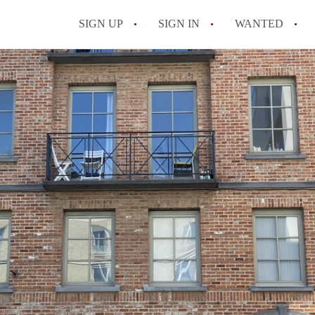
SIGN UP
SIGN IN
WANTED
All FAQs