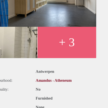
 Deposit of 2 months' rent (on blocked account).
s un immeuble bien entretenu. Vous disposez de votre propre
sine est partagée avec les autres résidents et est entièrement
de cuisine. Il y a également un salon commun et un sous-sol où
linge communs. Quelques armoires, un bureau et un lit (matelas à
es services publics (eau, chauffage, électricité) et l'internet.
unes, la collecte des déchets, l'assurance. Contrat annuel. État
+ 3
e 2 mois de loyer (sur compte bloqué).
Antwerpen
ourhood:
Amandus - Atheneum
ality:
No
Furnished
None