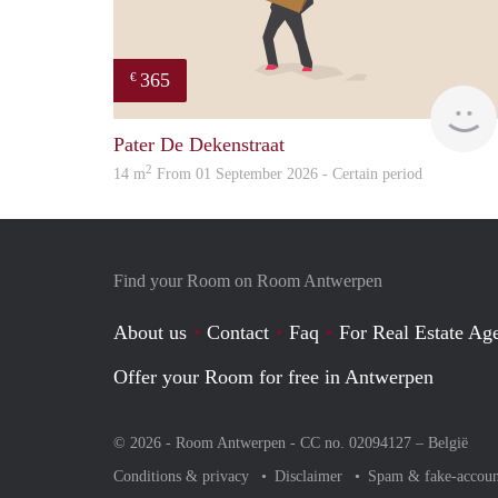
365
€
Pater De Dekenstraat
2
14 m
From 01 September 2026 - Certain period
Find your Room on Room Antwerpen
About us
Contact
Faq
For Real Estate Age
Offer your Room for free in Antwerpen
© 2026 - Room Antwerpen - CC no. 02094127 –
België
Conditions & privacy
Disclaimer
Spam & fake-accoun