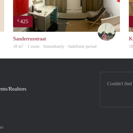
425
€
Paul
Folkert
Sanderrusstraat
K
2
18 m
· 1 room · Immediately - Indefinite period
1
Couldn't find
nts/Realtors
ts