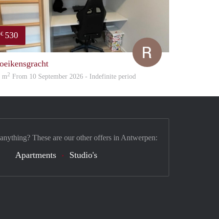
530
€
Ruben
oeikensgracht
2
8 m
From 10 September 2026 - Indefinite period
 anything? These are our other offers in Antwerpen:
Apartments
Studio's