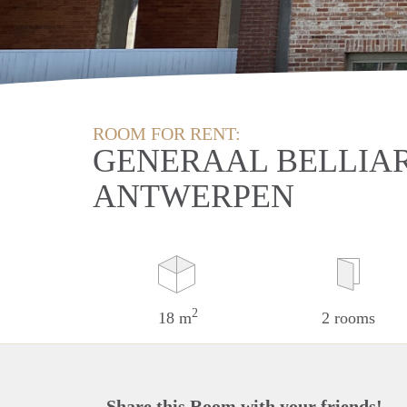
ROOM FOR RENT:
GENERAAL BELLIAR
ANTWERPEN
2
18 m
2 rooms
Share this Room with your friends!