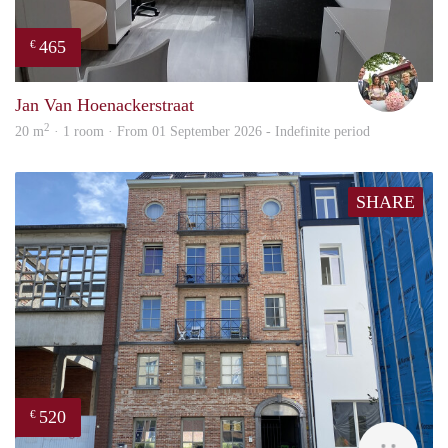
465
€
Chris
Jan Van Hoenackerstraat
2
20 m
· 1 room · From 01 September 2026 - Indefinite period
SHARE
520
€
Tom