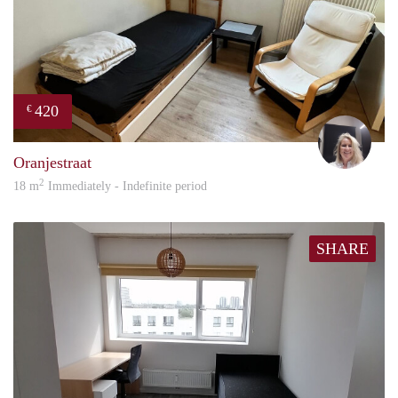
420
€
Evi
Oranjestraat
2
18 m
Immediately - Indefinite period
SHARE