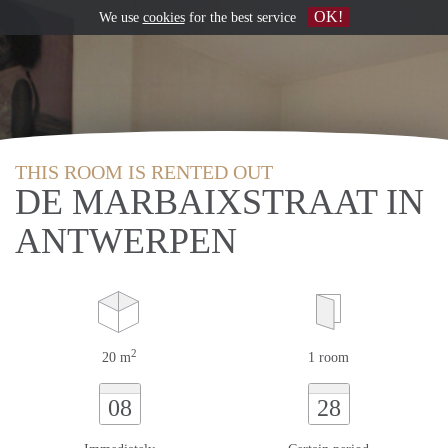
OK!
We use
cookies
for the best service
THIS ROOM IS RENTED OUT
DE MARBAIXSTRAAT IN
ANTWERPEN
2
20 m
1 room
08
28