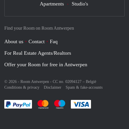
Apartments
Studio's
Find your Room on Room Antwerpen
About us
Contact
Faq
For Real Estate Agents/Realtors
Offer your Room for free in Antwerpen
© 2026 - Room Antwerpen - CC no. 02094127 –
België
Conditions & privacy
Disclaimer
Spam & fake-accounts
Pay easily with :payment method
Pay easily with :payment method
Pay easily with :payment method
Pay easily with :paym