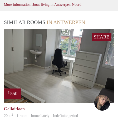
More information about living in Antwerpen-Noord
SIMILAR ROOMS
IN ANTWERPEN
SHARE
550
€
kelly
Gallaitlaan
2
20 m
· 1 room · Immediately - Indefinite period