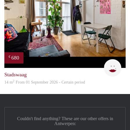
680
€
Rani
Stadswaag
2
14 m
From 01 September 2026 - Certain period
Couldn't find anything? These are our other offers in
Antwerpen: