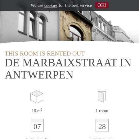
OK!
We use
cookies
for the best service
THIS ROOM IS RENTED OUT
DE MARBAIXSTRAAT IN
ANTWERPEN
2
16 m
1 room
07
28