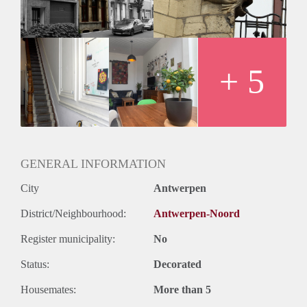
De woning is gekeurd door de Stad Antwerpen en dus in
orde met woonkwaliteit en brandveiligheid.
+ 5
GENERAL INFORMATION
City
Antwerpen
District/Neighbourhood:
Antwerpen-Noord
Register municipality:
No
Status:
Decorated
Housemates:
More than 5