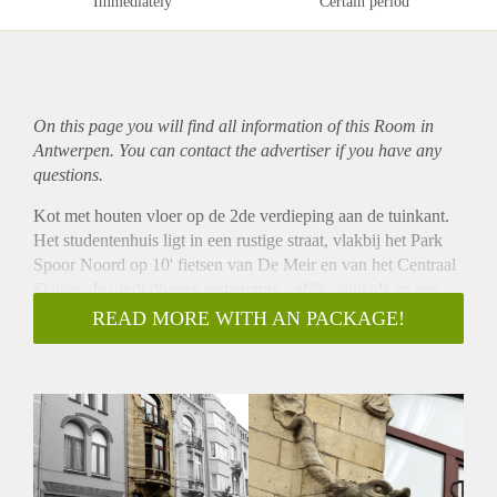
Immediately
Certain period
On this page you will find all information of this Room in
Antwerpen. You can contact the advertiser if you have any
questions.
Kot met houten vloer op de 2de verdieping aan de tuinkant.
Het studentenhuis ligt in een rustige straat, vlakbij het Park
Spoor Noord op 10' fietsen van De Meir en van het Centraal
Station. Je vindt diverse restaurants, café's, winkels en een
fitness centrum achter de hoek. In het huis wonen er 6 andere
READ MORE WITH AN PACKAGE!
studenten. Je deelt een ruime keuken, living en tuin met
fietsenstalling op het gelijkvloers. In totaal zijn er 2 badkoten,
3 toiletten, nog een kitchenette op de 1ste verdieping en een
zonneterras op de 2de verdieping.
De kostprijs is inclusief alle kosten (gas, water, elektriciteit,
internet, digitale televisie in de gezamenlijke living en een
poetsvrouw voor de gemeenschappelijke ruimtes).