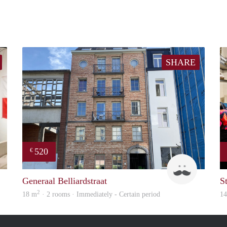
SHARE
520
€
Folkert
Tom
Generaal Belliardstraat
S
2
18 m
· 2 rooms · Immediately - Certain period
1