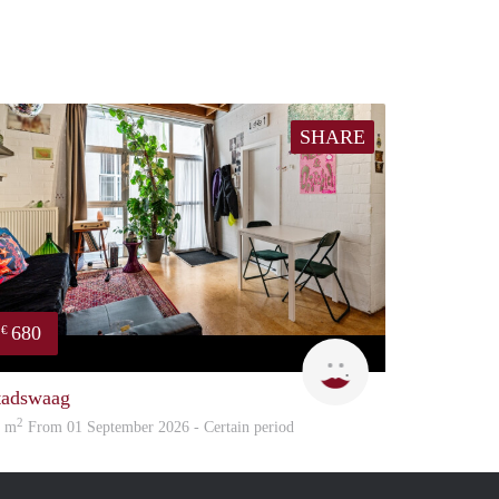
SHARE
680
€
Rani
tadswaag
2
4 m
From 01 September 2026 - Certain period