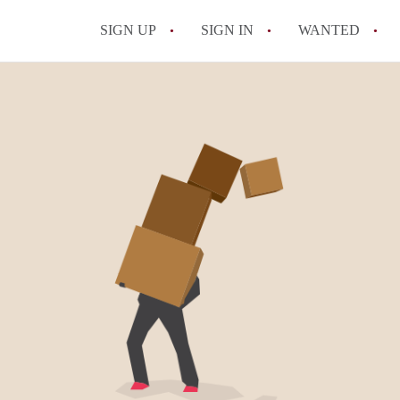
SIGN UP
SIGN IN
WANTED
All FAQs