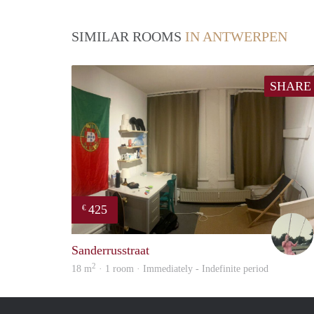
SIMILAR ROOMS
IN ANTWERPEN
SHARE
425
€
Sanderrusstraat
2
18 m
· 1 room · Immediately - Indefinite period