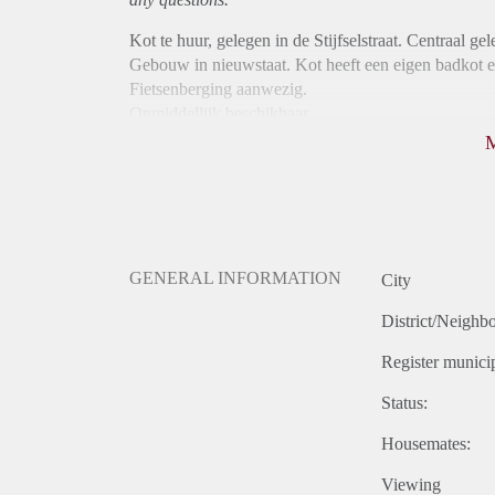
Kot te huur, gelegen in de Stijfselstraat. Centraal gel
Gebouw in nieuwstaat. Kot heeft een eigen badkot e
Fietsenberging aanwezig.
Onmiddellijk beschikbaar.
Filmpje van kot op aanvraag.
Enkel studenten.
GENERAL INFORMATION
City
District/Neighb
Register municip
Status:
Housemates:
Viewing