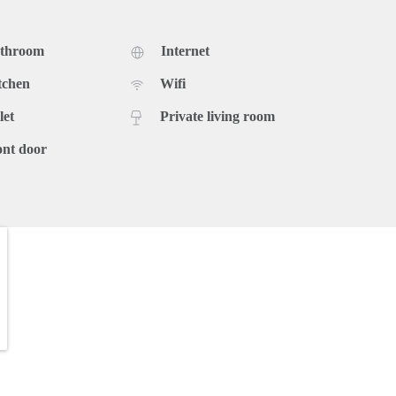
athroom
Internet
tchen
Wifi
let
Private living room
ont door