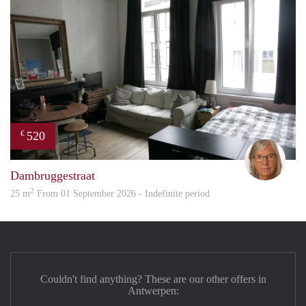
520
€
Mari
Dambruggestraat
2
25 m
From 01 September 2026 - Indefinite period
Couldn't find anything? These are our other offers in
Antwerpen: