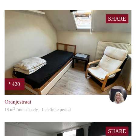
SHARE
420
€
Evi
Oranjestraat
2
18 m
Immediately - Indefinite period
SHARE