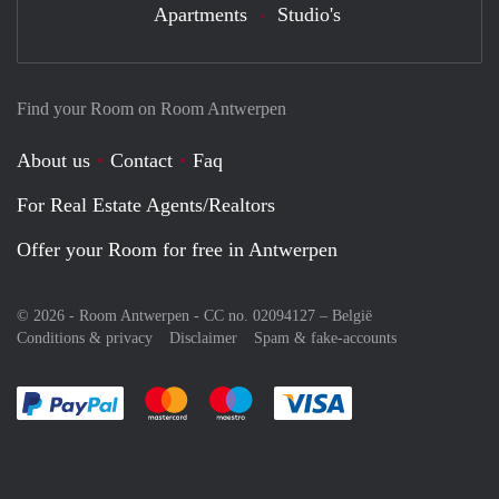
Apartments
Studio's
Find your Room on Room Antwerpen
About us
Contact
Faq
For Real Estate Agents/Realtors
Offer your Room for free in Antwerpen
© 2026 - Room Antwerpen - CC no. 02094127 –
België
Conditions & privacy
Disclaimer
Spam & fake-accounts
Pay easily with :payment method
Pay easily with :payment method
Pay easily with :payment method
Pay easily with :paym