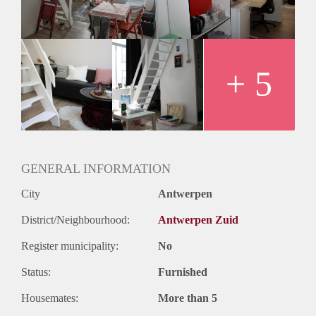
ruime duplex koten met hoge plafonds en mooie lichtinval.
Je krijgt een lattenbodem met éénpersoons matras op
mezzanine niveau. Op de gelijkvloers van jouw duplex
voorzien wij een zetel, bureau met bureaustoel, kleerkast,
koelkast en microgolfoven. De badkot is voorzien van een
+ 5
douche, hang wc en lavabo. Er is ook internet en
kabelaansluiting voorzien.
Je deelt de grote gemeenschappelijke keuken met andere
studenten en er is een grote fietsenstalling voorzien in de
kelder waar je je fiets veilig kan wegzetten.
GENERAL INFORMATION
City
Antwerpen
District/Neighbourhood:
Antwerpen Zuid
Register municipality:
No
Status:
Furnished
Housemates:
More than 5