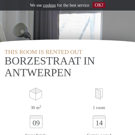
OK!
We use
cookies
for the best service
THIS ROOM IS RENTED OUT
BORZESTRAAT IN
ANTWERPEN
2
30 m
1 room
09
14