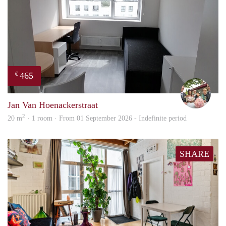
465
€
Chris
Jan Van Hoenackerstraat
2
20 m
· 1 room · From 01 September 2026 - Indefinite period
SHARE