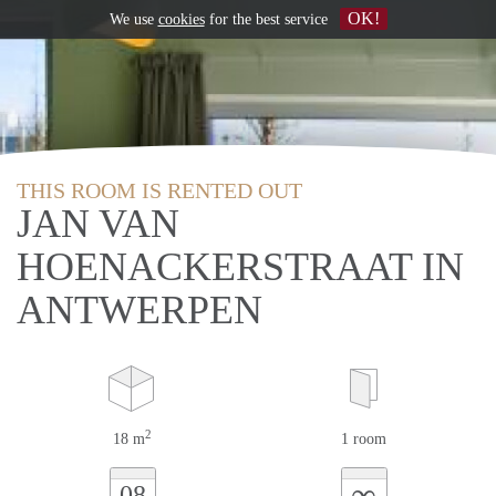
OK!
We use
cookies
for the best service
THIS ROOM IS RENTED OUT
JAN VAN
HOENACKERSTRAAT IN
ANTWERPEN
2
18 m
1 room
∞
08