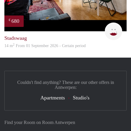
680
€
Rani
Stadswaag
2
14 m
From 01 September 2026 - Certain period
Couldn't find anything? These are our other offers in
Antwerpen:
Apartments
Studio's
Find your Room on Room Antwerpen