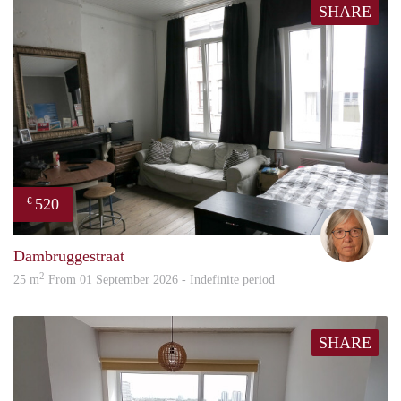
SHARE
520
€
Mari
Dambruggestraat
2
25 m
From 01 September 2026 - Indefinite period
SHARE