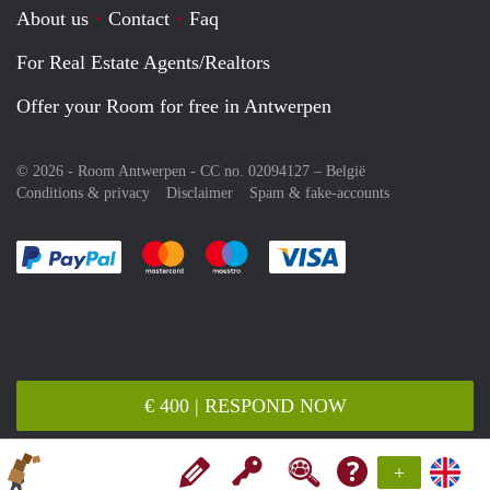
About us
Contact
Faq
For Real Estate Agents/Realtors
Offer your Room for free in Antwerpen
© 2026 - Room Antwerpen - CC no. 02094127 –
België
Conditions & privacy
Disclaimer
Spam & fake-accounts
Pay easily with :payment method
Pay easily with :payment method
Pay easily with :payment method
Pay easily with :paym
€ 400 | RESPOND NOW
+