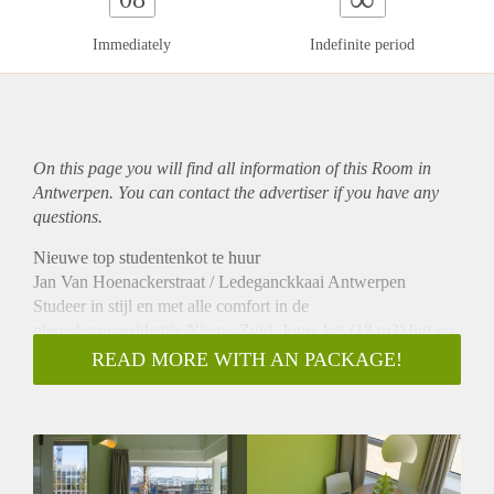
Immediately
Indefinite period
On this page you will find all information of this Room in
Antwerpen. You can contact the advertiser if you have any
questions.
Nieuwe top studentenkot te huur
Jan Van Hoenackerstraat / Ledeganckkaai Antwerpen
Studeer in stijl en met alle comfort in de
nieuwbouwresidentie Nieuw-Zuid. Jouw kot (18 m2) ligt op
de gelijkvloerse verdieping op het einde van een gang
READ MORE WITH AN PACKAGE!
(rustig). Het extra hoge plafond en het hoekraam met uitzicht
op de tuin en het nieuwe gerechtsgebouw zorgen voor wat
men noemt ‘a room with a view’.
Jouw kot beschikt over een aparte badkot met douche, toilet
en wastafel. Wedden dat je je eigen ontbijtmeubel met