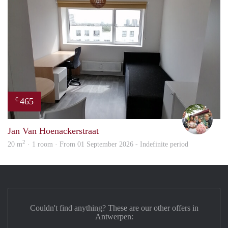
465
€
Chris
Jan Van Hoenackerstraat
2
20 m
· 1 room · From 01 September 2026 - Indefinite period
Couldn't find anything? These are our other offers in
Antwerpen: