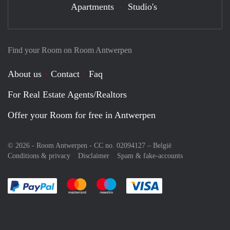
Apartments
Studio's
Find your Room on Room Antwerpen
About us
Contact
Faq
For Real Estate Agents/Realtors
Offer your Room for free in Antwerpen
© 2026 - Room Antwerpen - CC no. 02094127 –
België
Conditions & privacy
Disclaimer
Spam & fake-accounts
Pay easily with :payment method
Pay easily with :payment method
Pay easily with :payment method
Pay easily with :paym