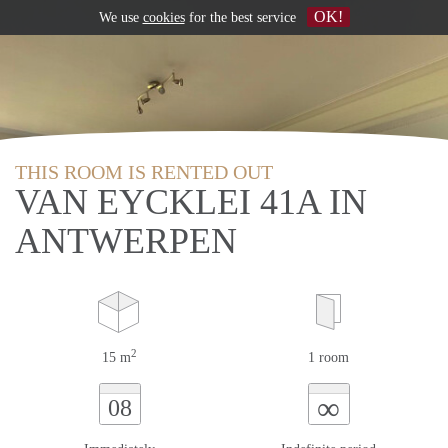
OK!
We use
cookies
for the best service
THIS ROOM IS RENTED OUT
VAN EYCKLEI 41A IN
ANTWERPEN
2
15 m
1 room
∞
08