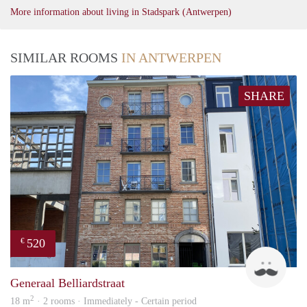
More information about living in Stadspark (Antwerpen)
SIMILAR ROOMS
IN ANTWERPEN
SHARE
520
€
Tom
Generaal Belliardstraat
2
18 m
· 2 rooms · Immediately - Certain period