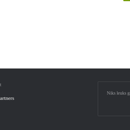
t
Niks leuks 
artners