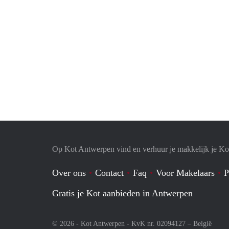
Op Kot Antwerpen vind en verhuur je makkelijk je Ko
Over ons
Contact
Faq
Voor Makelaars
P
Gratis je Kot aanbieden in Antwerpen
© 2026 - Kot Antwerpen - KvK nr. 02094127 –
België