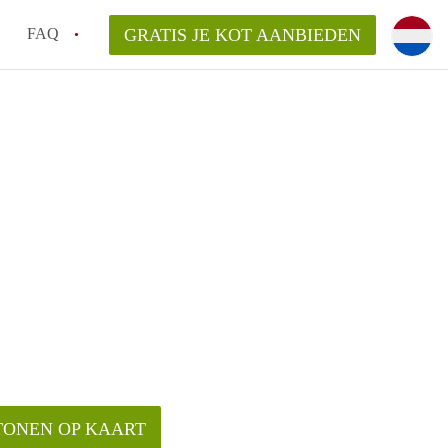
FAQ
GRATIS JE KOT AANBIEDEN
as en internet inbegrepen in de huurprijs van een
l en waarom is het belangrijk?
 een kot, studio en appartement?
enkot in Antwerpen gemiddeld?
 zoeken naar een kot in Antwerpen?
TONEN OP KAART