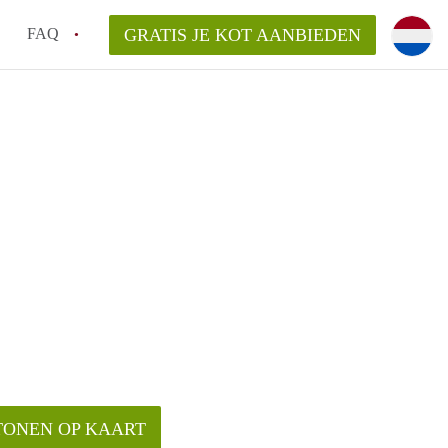
FAQ
GRATIS JE KOT AANBIEDEN
as en internet inbegrepen in de huurprijs van een
l en waarom is het belangrijk?
 een kot, studio en appartement?
enkot in Antwerpen gemiddeld?
 zoeken naar een kot in Antwerpen?
TONEN OP KAART