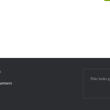
t
Niks leuks 
artners