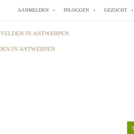
AANMELDEN
INLOGGEN
GEZOCHT
Zijn kosten zoals water, g
VELDEN IN ANTWERPEN
kot?
EN IN ANTWERPEN
Wat is het Vlaams Kotlabe
Wat is het verschil tussen
Hoeveel kost een student
Wanneer moet ik beginnen
Alle veelgestelde vragen