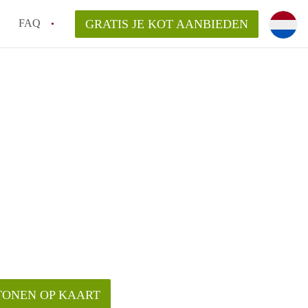
FAQ
GRATIS JE KOT AANBIEDEN
as en internet inbegrepen in de huurprijs van een
l en waarom is het belangrijk?
 een kot, studio en appartement?
enkot in Antwerpen gemiddeld?
 zoeken naar een kot in Antwerpen?
TONEN OP KAART