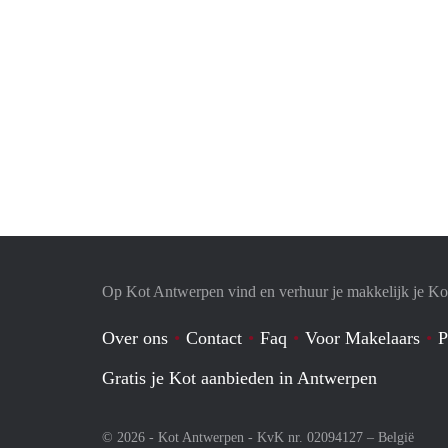
Op Kot Antwerpen vind en verhuur je makkelijk je Ko
Over ons
Contact
Faq
Voor Makelaars
P
Gratis je Kot aanbieden in Antwerpen
© 2026 - Kot Antwerpen - KvK nr. 02094127 –
België