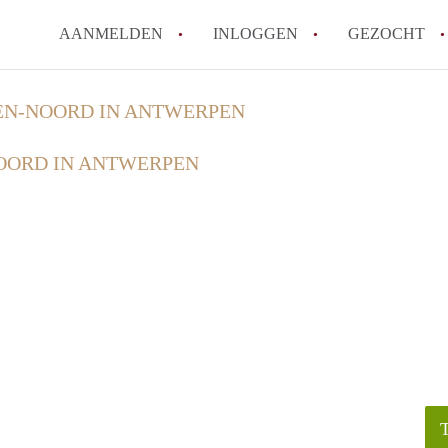
AANMELDEN
INLOGGEN
GEZOCHT
Zijn kosten zoals water, g
N-NOORD IN ANTWERPEN
kot?
OORD IN ANTWERPEN
Wat is het Vlaams Kotlabe
Wat is het verschil tussen
Hoeveel kost een student
Wanneer moet ik beginnen
Alle veelgestelde vragen