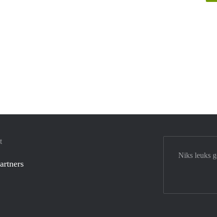
t
Niks leuks 
artners