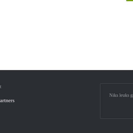
t
Niks leuks 
artners