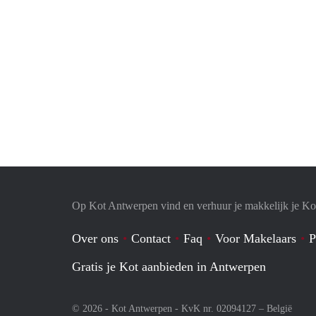
Op Kot Antwerpen vind en verhuur je makkelijk je Ko
Over ons
Contact
Faq
Voor Makelaars
P
Gratis je Kot aanbieden in Antwerpen
© 2026 - Kot Antwerpen - KvK nr. 02094127 –
België