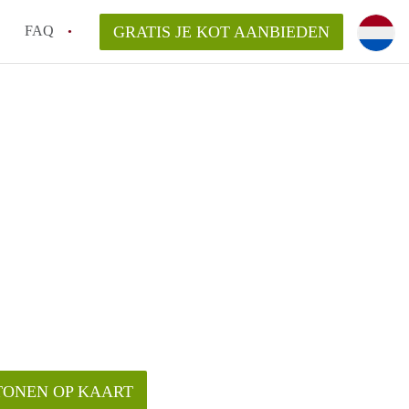
FAQ
GRATIS JE KOT AANBIEDEN
as en internet inbegrepen in de huurprijs van een
l en waarom is het belangrijk?
 een kot, studio en appartement?
enkot in Antwerpen gemiddeld?
 zoeken naar een kot in Antwerpen?
TONEN OP KAART