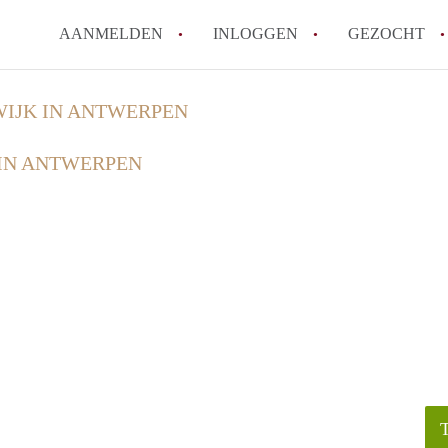
AANMELDEN
INLOGGEN
GEZOCHT
Zijn kosten zoals water, g
WIJK IN ANTWERPEN
kot?
 IN ANTWERPEN
Wat is het Vlaams Kotlabe
Wat is het verschil tussen
Hoeveel kost een student
Wanneer moet ik beginnen
Alle veelgestelde vragen