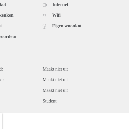
kot
Internet
 keuken
Wifi
t
Eigen woonkot
voordeur
d:
Maakt niet uit
d:
Maakt niet uit
Maakt niet uit
Student