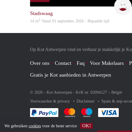
Stadswaag
2
14 m
Vanaf 01 september 2026 - Bepaalde tijd
Op Kot Antwerpen vind en verhuur je makkelijk je Ko
Over ons
Contact
Faq
Voor Makelaars
P
Gratis je Kot aanbieden in Antwerpen
© 2026 - Kot Antwerpen - KvK nr. 02094127 –
België
Voorwaarden & privacy
Disclaimer
Spam & nep-acco
Je rekent gemakkelijk af met Paypal
Je rekent gemakkelijk af met Mas
Je rekent gemakkelijk 
Je reke
OK!
We gebruiken
cookies
voor de beste service