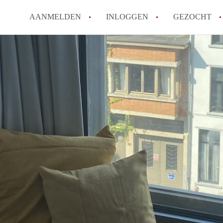
AANMELDEN
INLOGGEN
GEZOCHT
Zijn kosten zoals water, g
kot?
Wat is het Vlaams Kotlabe
Wat is het verschil tussen
Hoeveel kost een student
Wanneer moet ik beginnen
Alle veelgestelde vragen