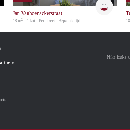
Rani
Ann
Jan Vanhoenackerstraat
T
2
18 m
· 1 kot · Per direct - Bepaalde tijd
1
t
Niks leuks 
artners
unts
tercard
af met Meastro
nt gemakkelijk af met Visa