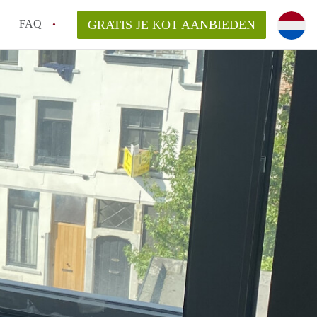
FAQ
GRATIS JE KOT AANBIEDEN
as en internet inbegrepen in de huurprijs van een
l en waarom is het belangrijk?
 een kot, studio en appartement?
enkot in Antwerpen gemiddeld?
 zoeken naar een kot in Antwerpen?