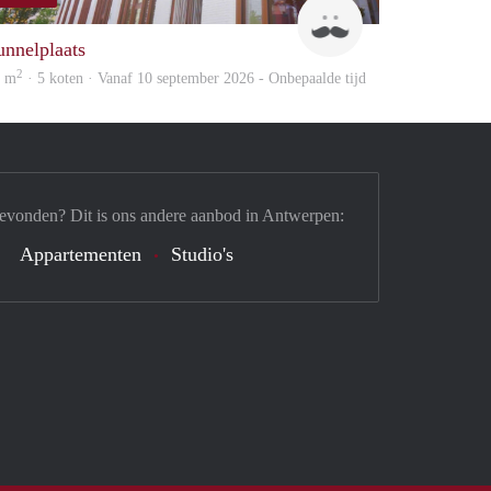
Leon
unnelplaats
2
8 m
· 5 koten · Vanaf 10 september 2026 - Onbepaalde tijd
gevonden? Dit is ons andere aanbod in Antwerpen:
Appartementen
Studio's