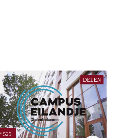
DELEN
525
€