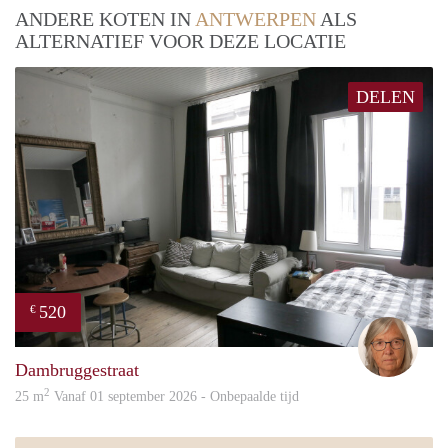
ANDERE KOTEN IN
ANTWERPEN
ALS
ALTERNATIEF VOOR DEZE LOCATIE
DELEN
520
€
Mari
Dambruggestraat
2
25 m
Vanaf 01 september 2026 - Onbepaalde tijd