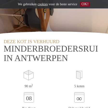
OK!
We gebruiken
cookies
voor de beste service
DEZE KOT IS VERHUURD
MINDERBROEDERSRUI
IN ANTWERPEN
2
90 m
5 koten
∞
08