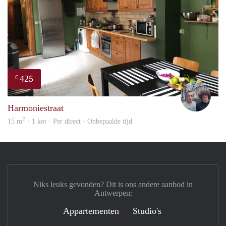
425
€
Schel
Harmoniestraat
2
15 m
· 1 kot · Per direct - Onbepaalde tijd
Niks leuks gevonden? Dit is ons andere aanbod in
Antwerpen:
Appartementen
Studio's