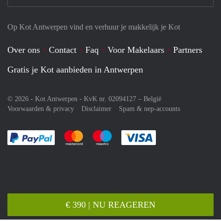
Op Kot Antwerpen vind en verhuur je makkelijk je Kot
Over ons
Contact
Faq
Voor Makelaars
Partners
Gratis je Kot aanbieden in Antwerpen
© 2026 - Kot Antwerpen - KvK nr. 02094127 –
België
Voorwaarden & privacy
Disclaimer
Spam & nep-accounts
Je rekent gemakkelijk af met Paypal
Je rekent gemakkelijk af met Mastercard
Je rekent gemakkelijk af met Meastro
Je rekent gemakkelijk 
€ 390 | NU REAGEREN