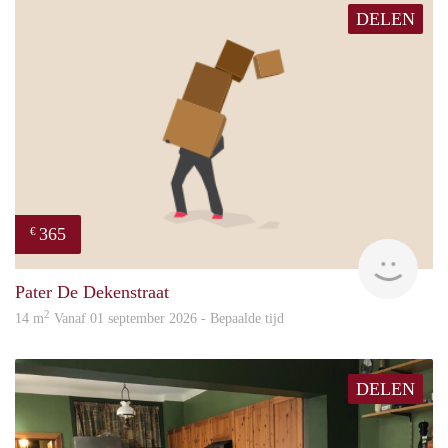
DELEN
365
€
Paul
Pater De Dekenstraat
2
14 m
Vanaf 01 september 2026 - Bepaalde tijd
DELEN