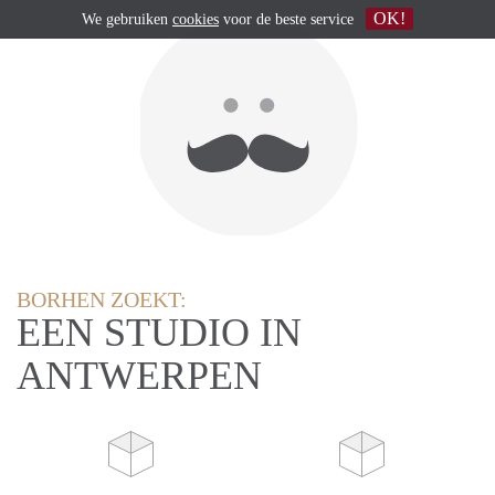
OK!
We gebruiken
cookies
voor de beste service
BORHEN ZOEKT:
EEN STUDIO IN
ANTWERPEN