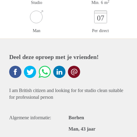
2
Studio
Min. 6 m
07
Man
Per direct
Deel deze oproep met je vrienden!
I am British citizen and looking for for studio clean suitable
for professional person
Algemene informatie:
Borhen
Man, 43 jaar