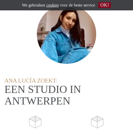
OK!
We gebruiken
cookies
voor de beste service
ANA LUCÍA ZOEKT:
EEN STUDIO IN
ANTWERPEN