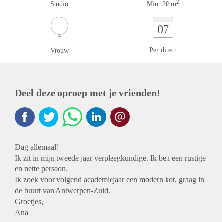
2
Studio
Min. 20 m
07
Per direct
Vrouw
Deel deze oproep met je vrienden!
Dag allemaal!
Ik zit in mijn tweede jaar verpleegkundige. Ik ben een rustige
en nette persoon.
Ik zoek voor volgend academiejaar een modern kot, graag in
de buurt van Antwerpen-Zuid.
Groetjes,
Ana