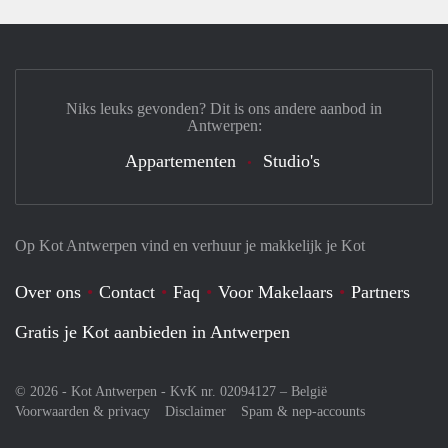
Niks leuks gevonden? Dit is ons andere aanbod in
Antwerpen:
Appartementen
Studio's
Op Kot Antwerpen vind en verhuur je makkelijk je Kot
Over ons
Contact
Faq
Voor Makelaars
Partners
Gratis je Kot aanbieden in Antwerpen
© 2026 - Kot Antwerpen - KvK nr. 02094127 –
België
Voorwaarden & privacy
Disclaimer
Spam & nep-accounts