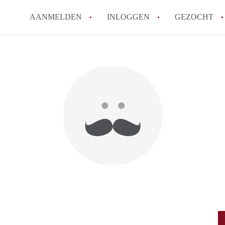
AANMELDEN
INLOGGEN
GEZOCHT
Zijn kosten zoals water, g
kot?
Wat is het Vlaams Kotlabe
Wat is het verschil tussen
Hoeveel kost een student
Wanneer moet ik beginnen
Alle veelgestelde vragen