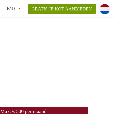
FAQ
GRATIS JE KOT AANBIEDEN
as en internet inbegrepen in de huurprijs van een
l en waarom is het belangrijk?
 een kot, studio en appartement?
enkot in Antwerpen gemiddeld?
 zoeken naar een kot in Antwerpen?
Max. € 500 per maand