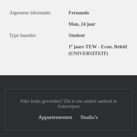
Algemene informatie:
Fernando
Man, 24 jaar
Type huurder:
Student
e
1
jaars TEW - Econ. Beleid
(UNIVERSITEIT)
Niks leuks gevonden? Dit is ons andere aanbod in
Antwerpen:
Appartementen
Studio's