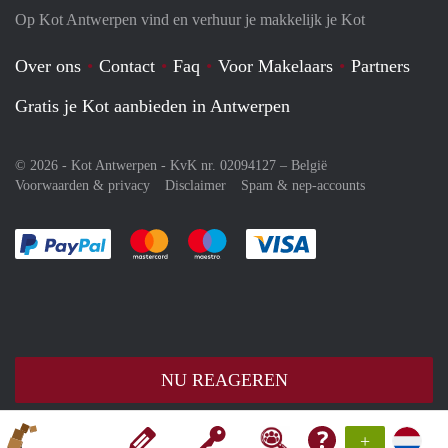
Op Kot Antwerpen vind en verhuur je makkelijk je Kot
Over ons
Contact
Faq
Voor Makelaars
Partners
Gratis je Kot aanbieden in Antwerpen
© 2026 - Kot Antwerpen - KvK nr. 02094127 –
België
Voorwaarden & privacy
Disclaimer
Spam & nep-accounts
Je rekent gemakkelijk af met Paypal
Je rekent gemakkelijk af met Mastercard
Je rekent gemakkelijk af met Meastro
Je rekent gemakkelijk 
NU REAGEREN
+