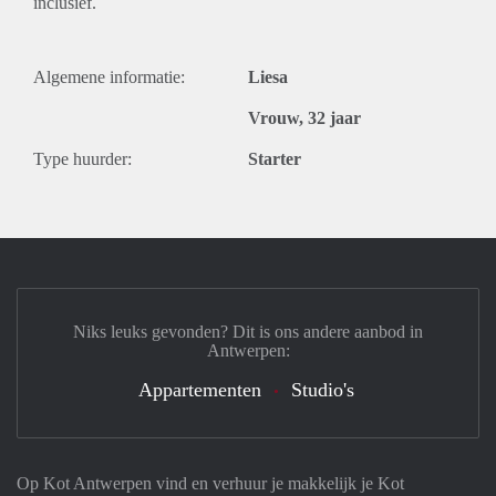
inclusief.
Algemene informatie:
Liesa
Vrouw, 32 jaar
Type huurder:
Starter
Niks leuks gevonden? Dit is ons andere aanbod in
Antwerpen:
Appartementen
Studio's
Op Kot Antwerpen vind en verhuur je makkelijk je Kot