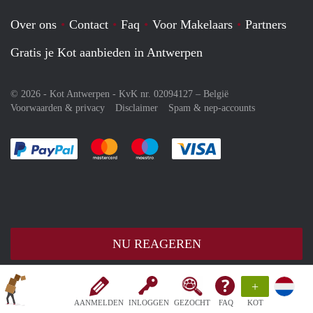
Over ons
Contact
Faq
Voor Makelaars
Partners
Gratis je Kot aanbieden in Antwerpen
© 2026 - Kot Antwerpen - KvK nr. 02094127 –
België
Voorwaarden & privacy
Disclaimer
Spam & nep-accounts
Je rekent gemakkelijk af met Paypal
Je rekent gemakkelijk af met Mastercard
Je rekent gemakkelijk af met Meastro
Je rekent gemakkelijk 
NU REAGEREN
+
AANMELDEN
INLOGGEN
GEZOCHT
FAQ
KOT