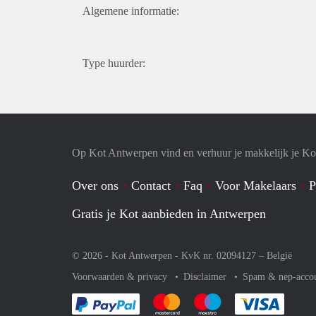
Algemene informatie:
Type huurder:
Op Kot Antwerpen vind en verhuur je makkelijk je Ko
Over ons
Contact
Faq
Voor Makelaars
P
Gratis je Kot aanbieden in Antwerpen
© 2026 - Kot Antwerpen - KvK nr. 02094127 –
België
Voorwaarden & privacy
Disclaimer
Spam & nep-acco
Je rekent gemakkelijk af met Paypal
Je rekent gemakkelijk af met Mas
Je rekent gemakkelijk 
Je reke