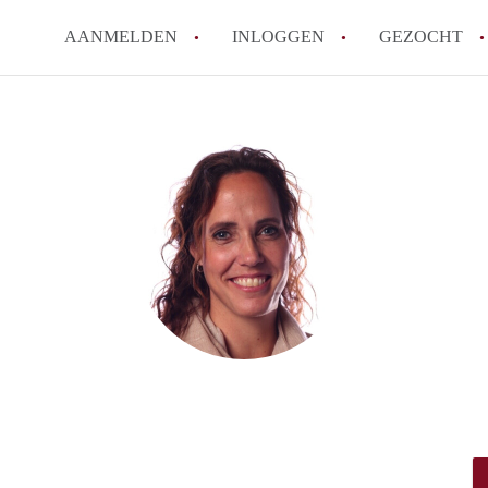
AANMELDEN
INLOGGEN
GEZOCHT
Zijn kosten zoals water, g
kot?
Wat is het Vlaams Kotlabe
Wat is het verschil tussen
Hoeveel kost een student
Wanneer moet ik beginnen
Alle veelgestelde vragen