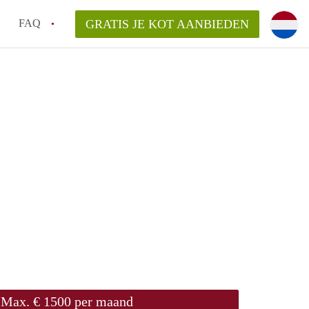
FAQ
GRATIS JE KOT AANBIEDEN
as en internet inbegrepen in de huurprijs van een
l en waarom is het belangrijk?
 een kot, studio en appartement?
enkot in Antwerpen gemiddeld?
 zoeken naar een kot in Antwerpen?
Max. € 1500 per maand