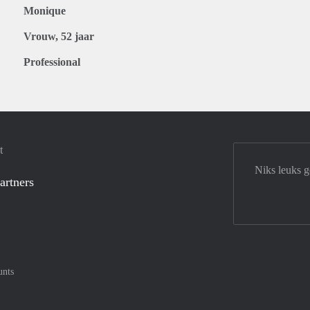
Monique
Vrouw, 52 jaar
Professional
t
Niks leuks 
artners
unts
tercard
af met Meastro
nt gemakkelijk af met Visa