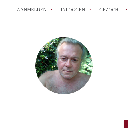
AANMELDEN
INLOGGEN
GEZOCHT
Zijn kosten zoals water, g
kot?
Wat is het Vlaams Kotlabe
Wat is het verschil tussen
Hoeveel kost een student
Wanneer moet ik beginnen
Alle veelgestelde vragen