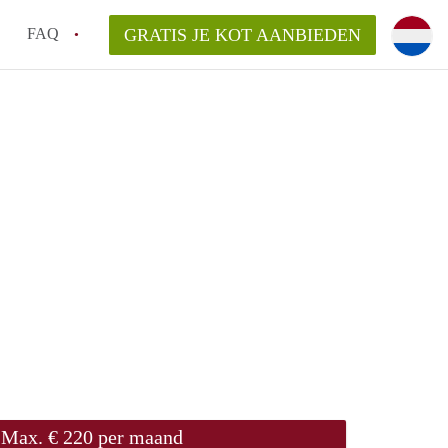
FAQ
GRATIS JE KOT AANBIEDEN
as en internet inbegrepen in de huurprijs van een
l en waarom is het belangrijk?
 een kot, studio en appartement?
enkot in Antwerpen gemiddeld?
 zoeken naar een kot in Antwerpen?
Max. € 220 per maand