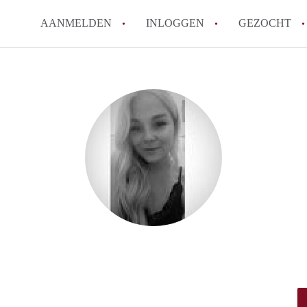
AANMELDEN
INLOGGEN
GEZOCHT
Zijn kosten zoals water, g
kot?
Wat is het Vlaams Kotlabe
Wat is het verschil tussen
Hoeveel kost een student
Wanneer moet ik beginnen
Alle veelgestelde vragen