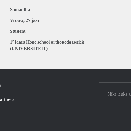
Samantha
Vrouw, 27 jaar
Student
e
1
jaars Hoge school orthopedagogiek
(UNIVERSITEIT)
t
Niks leuks 
artners