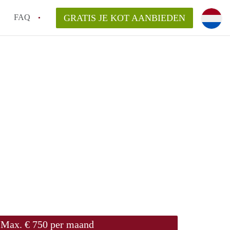
FAQ
GRATIS JE KOT AANBIEDEN
as en internet inbegrepen in de huurprijs van een
l en waarom is het belangrijk?
 een kot, studio en appartement?
enkot in Antwerpen gemiddeld?
 zoeken naar een kot in Antwerpen?
Max. € 750 per maand