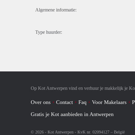
Algemene informatie:
Type huurder:
Op Kot Antwerpen vind en verhuur je makkelijk je Ko
Over ons
Contact
Faq
Voor Makelaars
P
Gratis je Kot aanbieden in Antwerpen
© 2026 - Kot Antwerpen - KvK nr. 02094127 –
België