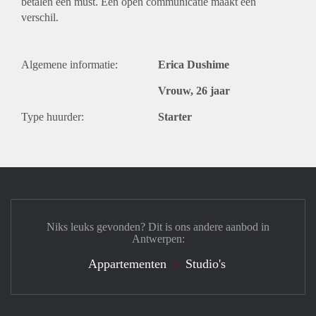
betalen een must. Een open communicatie maakt een
verschil.
Algemene informatie:
Erica Dushime
Vrouw, 26 jaar
Type huurder:
Starter
Niks leuks gevonden? Dit is ons andere aanbod in
Antwerpen:
Appartementen
Studio's