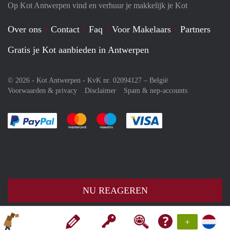
Op Kot Antwerpen vind en verhuur je makkelijk je Kot
Over ons
Contact
Faq
Voor Makelaars
Partners
Gratis je Kot aanbieden in Antwerpen
© 2026 - Kot Antwerpen - KvK nr. 02094127 –
België
Voorwaarden & privacy
Disclaimer
Spam & nep-accounts
Je rekent gemakkelijk af met Paypal
Je rekent gemakkelijk af met Mastercard
Je rekent gemakkelijk af met Meastro
Je rekent gemakkelijk 
NU REAGEREN
+