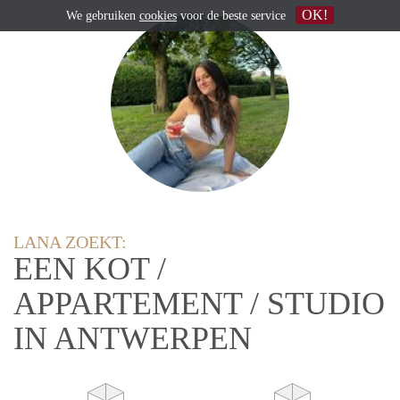
OK!
We gebruiken
cookies
voor de beste service
LANA ZOEKT:
EEN KOT /
APPARTEMENT / STUDIO
IN ANTWERPEN