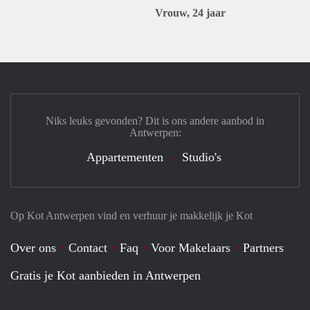
Vrouw, 24 jaar
Niks leuks gevonden? Dit is ons andere aanbod in
Antwerpen:
Appartementen
Studio's
Op Kot Antwerpen vind en verhuur je makkelijk je Kot
Over ons
Contact
Faq
Voor Makelaars
Partners
Gratis je Kot aanbieden in Antwerpen