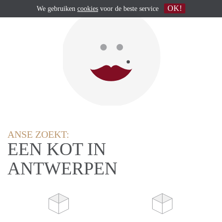
OK!
We gebruiken
cookies
voor de beste service
ANSE ZOEKT:
EEN KOT IN
ANTWERPEN