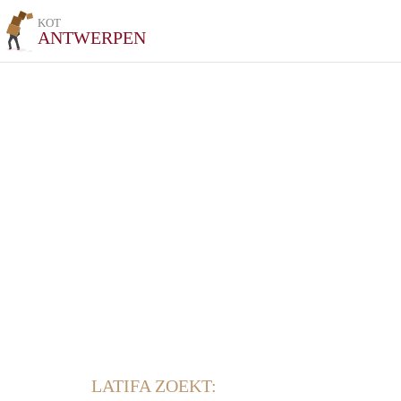
KOT
ANTWERPEN
LATIFA ZOEKT: