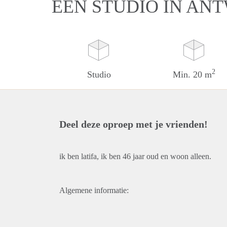
EEN STUDIO IN AN
2
Studio
Min. 20 m
Deel deze oproep met je vrienden!
ik ben latifa, ik ben 46 jaar oud en woon alleen.
Algemene informatie: