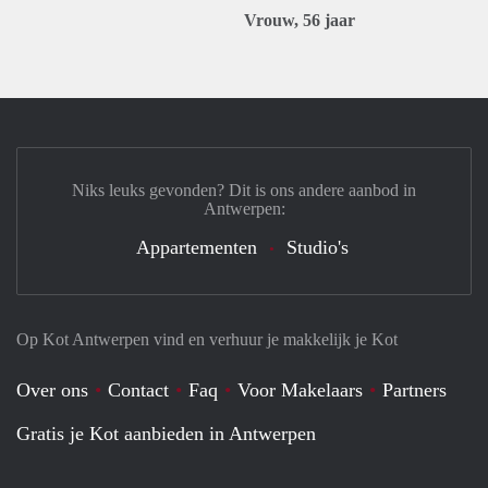
Vrouw, 56 jaar
Niks leuks gevonden? Dit is ons andere aanbod in
Antwerpen:
Appartementen
Studio's
Op Kot Antwerpen vind en verhuur je makkelijk je Kot
Over ons
Contact
Faq
Voor Makelaars
Partners
Gratis je Kot aanbieden in Antwerpen