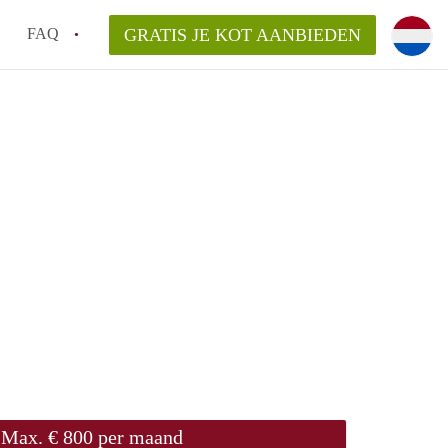
FAQ
GRATIS JE KOT AANBIEDEN
as en internet inbegrepen in de huurprijs van een
l en waarom is het belangrijk?
 een kot, studio en appartement?
enkot in Antwerpen gemiddeld?
 zoeken naar een kot in Antwerpen?
Max. € 800 per maand