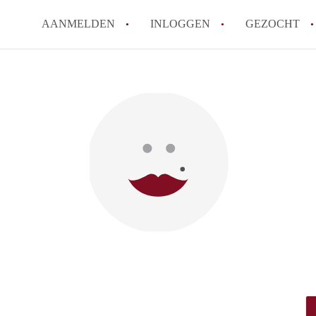
AANMELDEN
INLOGGEN
GEZOCHT
Zijn kosten zoals water, g
kot?
Wat is het Vlaams Kotlabe
Wat is het verschil tussen
Hoeveel kost een student
Wanneer moet ik beginnen
Alle veelgestelde vragen