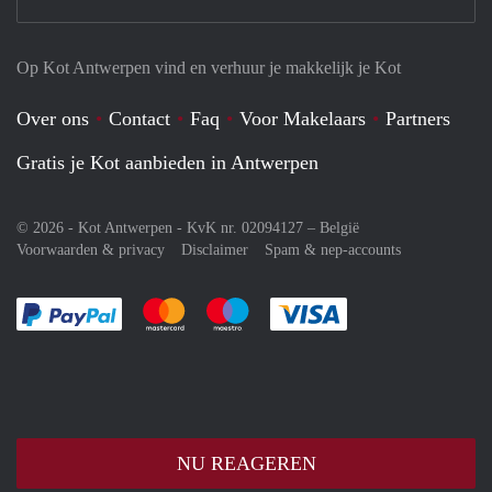
Op Kot Antwerpen vind en verhuur je makkelijk je Kot
Over ons
Contact
Faq
Voor Makelaars
Partners
Gratis je Kot aanbieden in Antwerpen
© 2026 - Kot Antwerpen - KvK nr. 02094127 –
België
Voorwaarden & privacy
Disclaimer
Spam & nep-accounts
Je rekent gemakkelijk af met Paypal
Je rekent gemakkelijk af met Mastercard
Je rekent gemakkelijk af met Meastro
Je rekent gemakkelijk 
NU REAGEREN