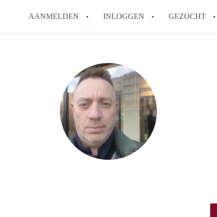
AANMELDEN
INLOGGEN
GEZOCHT
Zijn kosten zoals water, g
kot?
Wat is het Vlaams Kotlabe
Wat is het verschil tussen
Hoeveel kost een student
Wanneer moet ik beginnen
Alle veelgestelde vragen