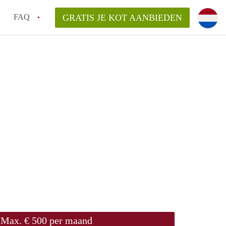
FAQ
GRATIS JE KOT AANBIEDEN
as en internet inbegrepen in de huurprijs van een
l en waarom is het belangrijk?
 een kot, studio en appartement?
enkot in Antwerpen gemiddeld?
 zoeken naar een kot in Antwerpen?
Max. € 500 per maand