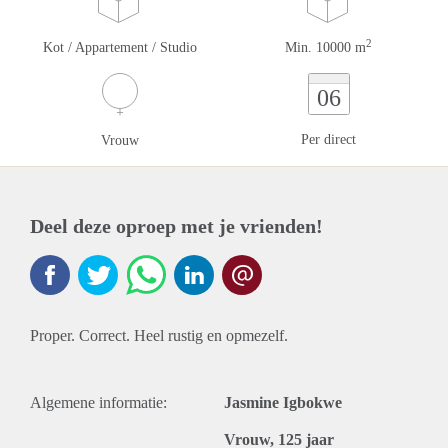
2
Kot / Appartement / Studio
Min. 10000 m
06
Per direct
Vrouw
Deel deze oproep met je vrienden!
Proper. Correct. Heel rustig en opmezelf.
Algemene informatie:
Jasmine Igbokwe
Vrouw, 125 jaar