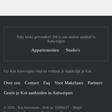
Niks leuks gevonden? Dit is ons andere aanbod in
Antwerpen:
Appartementen
Studio's
Op Kot Antwerpen vind en verhuur je makkelijk je Kot
Over ons
Contact
Faq
Voor Makelaars
Partners
Gratis je Kot aanbieden in Antwerpen
© 2026 - Kot Antwerpen - KvK nr. 02094127 –
België