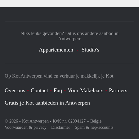
Niks leuks gevonden? Dit is ons andere aanbod in
Antwerpen:
Appartementen
Studio's
Op Kot Antwerpen vind en verhuur je makkelijk je Kot
Over ons
Contact
Faq
Voor Makelaars
Partners
Gratis je Kot aanbieden in Antwerpen
© 2026 - Kot Antwerpen - KvK nr. 02094127 –
België
Voorwaarden & privacy
Disclaimer
Spam & nep-accounts