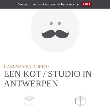
OK!
We gebruiken
cookies
voor de beste service
LAMARANA ZOEKT:
EEN KOT / STUDIO IN
ANTWERPEN