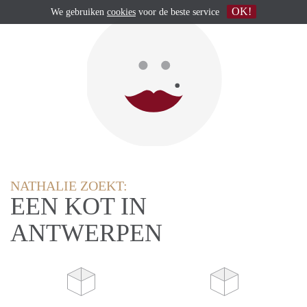
OK!
We gebruiken
cookies
voor de beste service
NATHALIE ZOEKT:
EEN KOT IN
ANTWERPEN