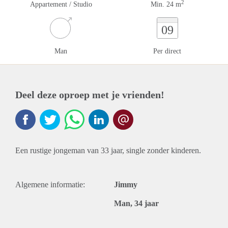
2
Appartement / Studio
Min. 24 m
09
Man
Per direct
Deel deze oproep met je vrienden!
Een rustige jongeman van 33 jaar, single zonder kinderen.
Algemene informatie:
Jimmy
Man, 34 jaar