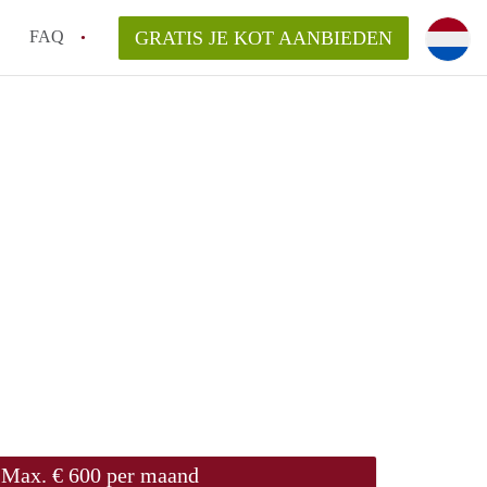
FAQ
GRATIS JE KOT AANBIEDEN
as en internet inbegrepen in de huurprijs van een
l en waarom is het belangrijk?
 een kot, studio en appartement?
enkot in Antwerpen gemiddeld?
 zoeken naar een kot in Antwerpen?
Max. € 600 per maand