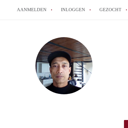
AANMELDEN
INLOGGEN
GEZOCHT
Zijn kosten zoals water, g
kot?
Wat is het Vlaams Kotlabe
Wat is het verschil tussen
Hoeveel kost een student
Wanneer moet ik beginnen
Alle veelgestelde vragen