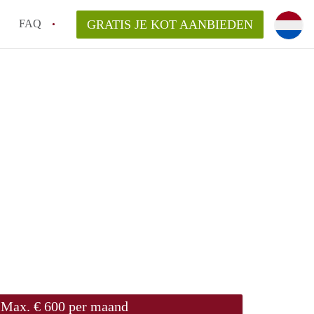
FAQ
GRATIS JE KOT AANBIEDEN
as en internet inbegrepen in de huurprijs van een
l en waarom is het belangrijk?
 een kot, studio en appartement?
enkot in Antwerpen gemiddeld?
 zoeken naar een kot in Antwerpen?
Max. € 600 per maand