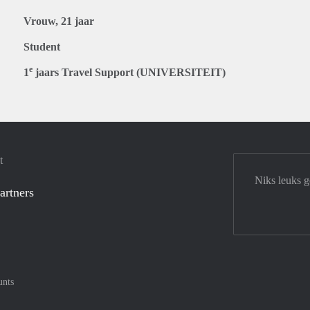
Vrouw, 21 jaar
Student
e
1
jaars Travel Support (UNIVERSITEIT)
t
Niks leuks 
artners
unts
tercard
af met Meastro
nt gemakkelijk af met Visa