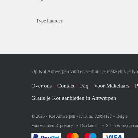
Type huurder:
Op Kot Antwerpen vind en verhuur je makkelijk je Ko
Over ons
Contact
Faq
Voor Makelaars
P
Gratis je Kot aanbieden in Antwerpen
© 2026 - Kot Antwerpen - KvK nr. 02094127 –
België
Voorwaarden & privacy
Disclaimer
Spam & nep-acco
Je rekent gemakkelijk af met Paypal
Je rekent gemakkelijk af met Mas
Je rekent gemakkelijk 
Je reke