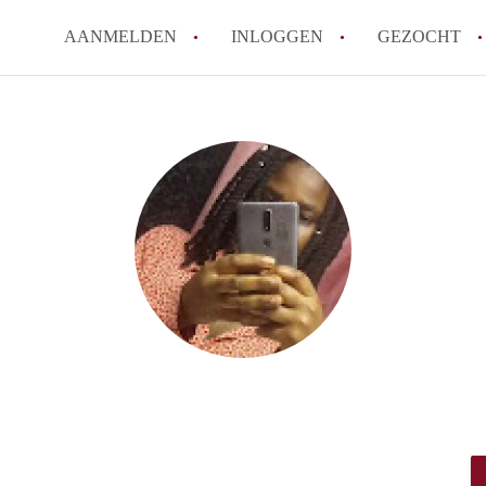
AANMELDEN
INLOGGEN
GEZOCHT
Zijn kosten zoals water, g
kot?
Wat is het Vlaams Kotlabe
Wat is het verschil tussen
Hoeveel kost een student
Wanneer moet ik beginnen
Alle veelgestelde vragen