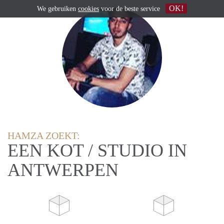
OK!
We gebruiken
cookies
voor de beste service
HAMZA ZOEKT:
EEN KOT / STUDIO IN
ANTWERPEN