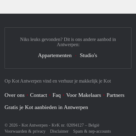
Niks leuks gevonden? Dit is ons andere aanbod in
Antwerpen:
Appartementen
Studio's
Op Kot Antwerpen vind en verhuur je makkelijk je Kot
Over ons
Contact
Faq
Voor Makelaars
Partners
Gratis je Kot aanbieden in Antwerpen
© 2026 - Kot Antwerpen - KvK nr. 02094127 –
België
Voorwaarden & privacy
Disclaimer
Spam & nep-accounts